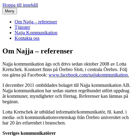
Hoppa till innehåll
Meny
Om Najja – referenser
Tjänster
Najja Kommunikation
Kontakta oss
Om Najja – referenser
Håll det enkelt
Najja Kommunikation
Najja kommunikation ägs och drivs sedan oktober 2008 av Lotta
Kretschek. Kontoret finns på Örebro Slott, i centrala Örebro. Följ
oss gärna på Facebook:
www.facebook.com/najjakommunikation.
I december 2011 ombildades bolaget till Najja kommunikation AB.
Najja kommunikation har sedan starten regelbundet utfört uppdrag
åt kommuner, myndigheter och företag. Referenser kan lämnas på
begäran.
Lotta Kretschek är utbildad informatör/kommunikatör, fil. kand. i
media- och kommunikationsvetenskap från Örebro universitet och
har 20 års erfarenhet i branschen.
Sveriges kommunikatörer